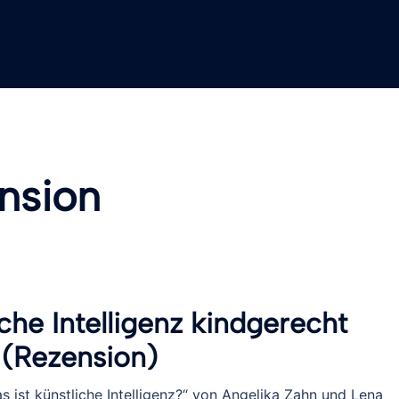
nsion
5
iche Intelligenz kindgerecht
t (Rezension)
 ist künstliche Intelligenz?“ von Angelika Zahn und Lena