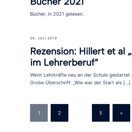
Bücher 2021
Bücher, in 2021 gelesen.
26. JULI 2019
Rezension: Hillert et a
im Lehrerberuf“
Wenn Lehrkräfte neu an der Schule gestartet 
Grobe Überschrift: „Wie war der Start als […]
Seitennummerierun
1
2
…
5
>
der