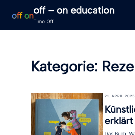
Zum
off – on education
Inhalt
springen
Timo Off
Kategorie:
Reze
21. APRIL 202
Künstl
erklär
Das Buch „Was