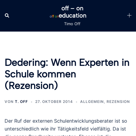
Zum
off – on
Inhalt
education
Suche
Men
springen
ums
Timo Off
Dedering: Wenn Experten in
Schule kommen
(Rezension)
VON
T. OFF
27. OKTOBER 2014
ALLGEMEIN
,
REZENSION
Der Ruf der externen Schulentwicklungsberater ist so
unterschiedlich wie ihr Tätigkeitsfeld vielfältig. Da ist